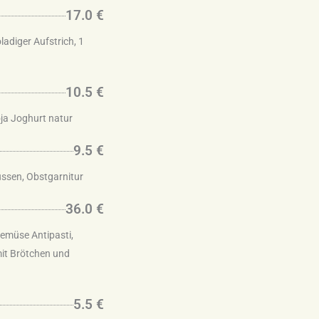
17.0 €
adiger Aufstrich, 1
10.5 €
ja Joghurt natur
9.5 €
üssen, Obstgarnitur
36.0 €
emüse Antipasti,
 mit Brötchen und
5.5 €