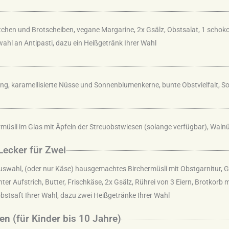
chen und Brotscheiben, vegane Margarine, 2x Gsälz, Obstsalat, 1 schokol
wahl an Antipasti, dazu ein Heißgetränk Ihrer Wahl
ng, karamellisierte Nüsse und Sonnenblumenkerne, bunte Obstvielfalt, So
üsli im Glas mit Äpfeln der Streuobstwiesen (solange verfügbar), Waln
Lecker für Zwei
uswahl, (oder nur Käse) hausgemachtes Birchermüsli mit Obstgarnitur, G
ter Aufstrich, Butter, Frischkäse, 2x Gsälz, Rührei von 3 Eiern, Brotkorb
bstsaft Ihrer Wahl, dazu zwei Heißgetränke Ihrer Wahl
en (für Kinder bis 10 Jahre)