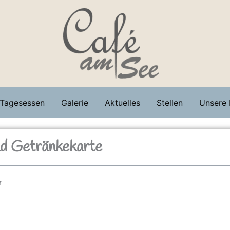
Tagesessen
Galerie
Aktuelles
Stellen
Unsere 
nd Getränkekarte
r