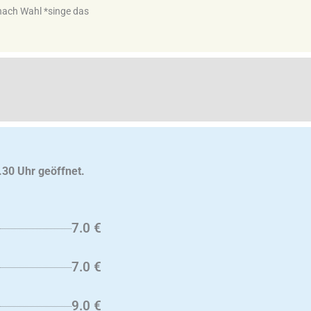
 nach Wahl *singe das
.30 Uhr geöffnet.
7.0 €
7.0 €
9.0 €