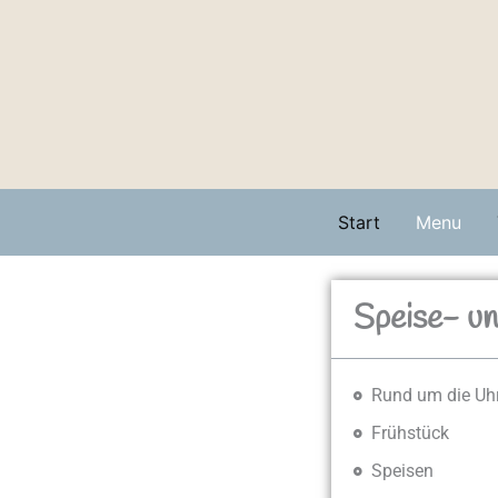
Zum
Inhalt
springen
Start
Menu
Speise- u
Rund um die Uh
Frühstück
Speisen